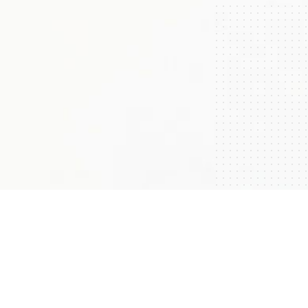
Ч
упров Павел Васильевич
Учился в 16 школе, после окончания в 1994 году 9